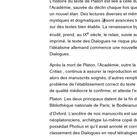
L
’
histoire
du
texte
de
Platon
est
liée
à
celle
d
l
’
Académie
,
sauvée
du
déclin
chaque
fois
qu
un
nouvel
élan
.
Des
lectures
diverses
et
mê
mystiques
et
dogmatiques
漣sont
avancées
sur
des
textes
bien
établis
.
La
renaissance
b
e
érudit
,
prend
,
au
IX
siècle
,
le
relais
,
suivie
a
imprimé
,
le
texte
des
Dialogues
ne
risque
plu
l
’
idéalisme
allemand
commence
une
nouvell
Dialogues
.
Après
la
mort
de
Platon
,
l
’
Académie
,
outre
la
Critias
,
continua
à
assurer
la
reproduction
et
alors
des
manuscrits
soignés
,
d
’
autres
rempl
problème
de
l
’
établissement
correct
du
texte
de
qualité
médiocre
le
confirme
,
et
atteste
l
’
e
Platon
.
Les
deux
principaux
datent
de
la
fin
d
Bibliothèque
nationale
de
Paris
;
le
Bodleianu
d
’
Oxford
.
L
’
ancêtre
de
nos
manuscrits
est
sa
néoplatoniciens
,
archétype
lui
-
même
copié
d
possédait
Photius
et
qu
’
il
avait
annoté
et
corr
classement
des
Dialogues
en
neuf
tétralogie