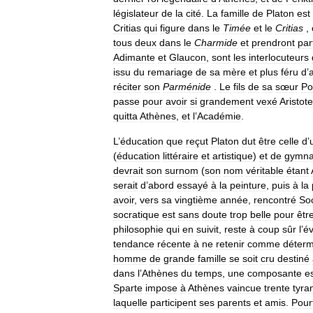
législateur
de
la
cité
.
La
famille
de
Platon
est
Critias
qui
figure
dans
le
Timée
et
le
Critias
,
tous
deux
dans
le
Charmide
et
prendront
par
Adimante
et
Glaucon
,
sont
les
interlocuteurs
issu
du
remariage
de
sa
mère
et
plus
féru
d
’
a
réciter
son
Parménide
.
Le
fils
de
sa
sœur
Po
passe
pour
avoir
si
grandement
vexé
Aristote
quitta
Athènes
,
et
l
’
Académie
.
L
’
éducation
que
reçut
Platon
dut
être
celle
d
’
(
éducation
littéraire
et
artistique
)
et
de
gymna
devrait
son
surnom
(
son
nom
véritable
étant
serait
d
’
abord
essayé
à
la
peinture
,
puis
à
la
avoir
,
vers
sa
vingtième
année
,
rencontré
So
socratique
est
sans
doute
trop
belle
pour
êtr
philosophie
qui
en
suivit
,
reste
à
coup
sûr
l
’
é
tendance
récente
à
ne
retenir
comme
déterm
homme
de
grande
famille
se
soit
cru
destiné
dans
l
’
Athènes
du
temps
,
une
composante
e
Sparte
impose
à
Athènes
vaincue
trente
tyra
laquelle
participent
ses
parents
et
amis
.
Pour