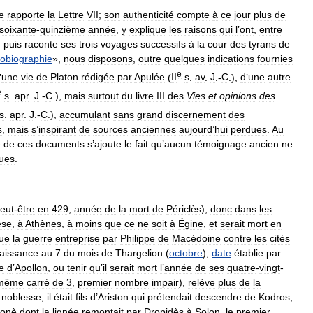
e
rapporte
la
Lettre
VII
;
son
authenticité
compte
à
ce
jour
plus
de
soixante
-
quinzième
année
,
y
explique
les
raisons
qui
l
’
ont
,
entre
,
puis
raconte
ses
trois
voyages
successifs
à
la
cour
des
tyrans
de
tobiographie
»,
nous
disposons
,
outre
quelques
indications
fournies
e
’
une
vie
de
Platon
rédigée
par
Apulée
(
II
s
.
av
.
J
.-
C
.),
d
’
une
autre
e
s
.
apr
.
J
.-
C
.),
mais
surtout
du
livre
III
des
Vies
et
opinions
des
s
.
apr
.
J
.-
C
.),
accumulant
sans
grand
discernement
des
s
,
mais
s
’
inspirant
de
sources
anciennes
aujourd
’
hui
perdues
.
Au
é
de
ces
documents
s
’
ajoute
le
fait
qu
’
aucun
témoignage
ancien
ne
gues
.
eut
-
être
en
429
,
année
de
la
mort
de
Périclès
),
donc
dans
les
èse
,
à
Athènes
,
à
moins
que
ce
ne
soit
à
Égine
,
et
serait
mort
en
ue
la
guerre
entreprise
par
Philippe
de
Macédoine
contre
les
cités
aissance
au
7
du
mois
de
Thargelion
(
octobre
),
date
établie
par
e
d
’
Apollon
,
ou
tenir
qu
’
il
serait
mort
l
’
année
de
ses
quatre
-
vingt
-
même
carré
de
3
,
premier
nombre
impair
),
relève
plus
de
la
noblesse
,
il
était
fils
d
’
Ariston
qui
prétendait
descendre
de
Kodros
,
ionè
dont
la
lignée
remontait
par
Dropidès
à
Solon
,
le
premier