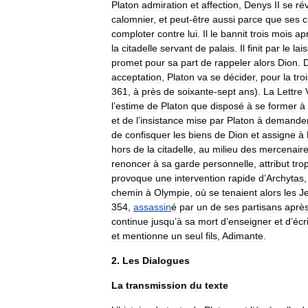
Platon
admiration
et
affection
,
Denys
II
se
ré
calomnier
,
et
peut
-
être
aussi
parce
que
ses
c
comploter
contre
lui
.
Il
le
bannit
trois
mois
ap
la
citadelle
servant
de
palais
.
Il
finit
par
le
lai
promet
pour
sa
part
de
rappeler
alors
Dion
.
acceptation
,
Platon
va
se
décider
,
pour
la
tro
361
,
à
près
de
soixante
-
sept
ans
).
La
Lettre
l
’
estime
de
Platon
que
disposé
à
se
former
à
et
de
l
’
insistance
mise
par
Platon
à
demande
de
confisquer
les
biens
de
Dion
et
assigne
à
hors
de
la
citadelle
,
au
milieu
des
mercenair
renoncer
à
sa
garde
personnelle
,
attribut
tro
provoque
une
intervention
rapide
d
’
Archytas
chemin
à
Olympie
,
où
se
tenaient
alors
les
J
354
,
assassin
é
par
un
de
ses
partisans
aprè
continue
jusqu
’
à
sa
mort
d
’
enseigner
et
d
’
écr
et
mentionne
un
seul
fils
,
Adimante
.
2
.
Les
Dialogues
La
transmission
du
texte