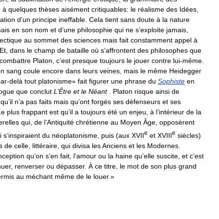
e
à
quelques
thèses
aisément
critiquables:
le
réalisme
des
Idées
,
ation
d
’
un
principe
ineffable
.
Cela
tient
sans
doute
à
la
nature
ais
en
son
nom
et
d
’
une
philosophie
qui
ne
s
’
exploite
jamais
,
lectique
au
sommet
des
sciences
mais
fait
constamment
appel
à
Et
,
dans
le
champ
de
bataille
où
s
’
affrontent
des
philosophes
que
combattre
Platon
,
c
’
est
presque
toujours
le
jouer
contre
lui
-
même
.
on
sang
coule
encore
dans
leurs
veines
,
mais
le
même
Heidegger
ar
-
delà
tout
platonisme
»
fait
figurer
une
phrase
du
Sophiste
en
logue
que
conclut
L
’
Être
et
le
Néant
.
Platon
risque
ainsi
de
qu
’
il
n
’
a
pas
faits
mais
qu
’
ont
forgés
ses
défenseurs
et
ses
Le
plus
frappant
est
qu
’
il
a
toujours
été
un
enjeu
,
à
l
’
intérieur
de
la
erelles
qui
,
de
l
’
Antiquité
chrétienne
au
Moyen
Âge
,
opposèrent
e
e
i
s
’
inspiraient
du
néoplatonisme
,
puis
(
aux
XVII
et
XVIII
siècles
)
s
de
celle
,
littéraire
,
qui
divisa
les
Anciens
et
les
Modernes
.
nception
qu
’
on
s
’
en
fait
,
l
’
amour
ou
la
haine
qu
’
elle
suscite
,
et
c
’
est
nuer
,
renverser
ou
dépasser
.
À
ce
titre
,
le
mot
de
son
plus
grand
ermis
au
méchant
même
de
le
louer
.»