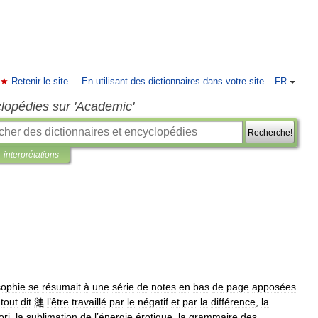
Retenir le site
En utilisant des dictionnaires dans votre site
FR
clopédies sur 'Academic'
Recherche!
interprétations
sophie
se
résumait
à
une
série
de
notes
en
bas
de
page
apposées
tout
dit
漣
l
’
être
travaillé
par
le
négatif
et
par
la
différence
,
la
ori
,
la
sublimation
de
l
’
énergie
érotique
,
la
grammaire
des