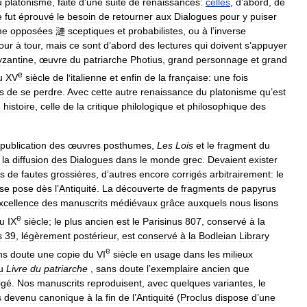
u
platonisme
,
faite
d
’
une
suite
de
renaissances:
celles
,
d
’
abord
,
de
e
fut
éprouvé
le
besoin
de
retourner
aux
Dialogues
pour
y
puiser
me
opposées
漣
sceptiques
et
probabilistes
,
ou
à
l
’
inverse
tour
à
tour
,
mais
ce
sont
d
’
abord
des
lectures
qui
doivent
s
’
appuyer
yzantine
,
œuvre
du
patriarche
Photius
,
grand
personnage
et
grand
e
u
XV
siècle
de
l
’
italienne
et
enfin
de
la
française:
une
fois
s
de
se
perdre
.
Avec
cette
autre
renaissance
du
platonisme
qu
’
est
e
histoire
,
celle
de
la
critique
philologique
et
philosophique
des
publication
des
œuvres
posthumes
,
Les
Lois
et
le
fragment
du
la
diffusion
des
Dialogues
dans
le
monde
grec
.
Devaient
exister
is
de
fautes
grossières
,
d
’
autres
encore
corrigés
arbitrairement:
le
se
pose
dès
l
’
Antiquité
.
La
découverte
de
fragments
de
papyrus
xcellence
des
manuscrits
médiévaux
grâce
auxquels
nous
lisons
e
u
IX
siècle
;
le
plus
ancien
est
le
Parisinus
807
,
conservé
à
la
s
39
,
légèrement
postérieur
,
est
conservé
à
la
Bodleian
Library
e
ns
doute
une
copie
du
VI
siècle
en
usage
dans
les
milieux
u
Livre
du
patriarche
,
sans
doute
l
’
exemplaire
ancien
que
igé
.
Nos
manuscrits
reproduisent
,
avec
quelques
variantes
,
le
s
devenu
canonique
à
la
fin
de
l
’
Antiquité
(
Proclus
dispose
d
’
une