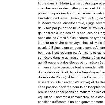
figure
dans
Théétète
),
ainsi
qu
’
Aristippe
et
s
chercher
auprès
des
pythagoriciens
et
d
’
Arch
philosophiques
(
en
l
’
occurrence
mathématic
l
’
invitation
de
Denys
I
,
tyran
(
depuis
405
)
de
la
Méditerranée
.
Aussitôt
arrivé
,
il
juge
sévèr
deux
fois
par
jour
et
de
ne
jamais
se
trouver
(
jeune
frère
d
’
une
des
deux
épouses
de
Den
appelant
les
Grecs
à
s
’
unir
contre
les
tyranni
jour
sur
un
navire
et
renvoyé
chez
lui
.
Mais
,
escale
à
Égine
,
alors
en
guerre
contre
Athèn
bonheur
,
il
est
reconnu
par
Annicéris
et
rache
son
école
dans
le
gymnase
,
attenant
à
un
pa
qui
fût
ouverte
à
des
élèves
et
non
réservée
immense:
on
y
venait
de
tout
le
monde
hellé
doute
de
celui
décrit
dans
La
République
(
ce
d
’
élèves
de
Platon
).
À
la
mort
de
Denys
I
(
36
laissant
sous
la
direction
d
’
Eudoxe
)
et
d
’
entr
et
sa
passion
déclarée
pour
la
philosophie
fo
réaliser
ses
conceptions
en
matière
de
lois
et
«
qu
’
un
seul
homme
à
convaincre
»,
et
la
conv
condition
suffisante
d
’
un
bon
gouvernement
.