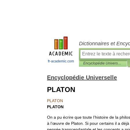
Dictionnaires et Ency
fr-academic.com
Encyclopédie Universelle
Encyclopédie Universelle
PLATON
PLATON
PLATON
On
a
pu
écrire
que
toute
l
’
histoire
de
la
philo
à
l
’
œuvre
de
Platon
.
Si
pour
certains
il
a
déjà
pensée
transcendantale
et
les
concepts
a
pri