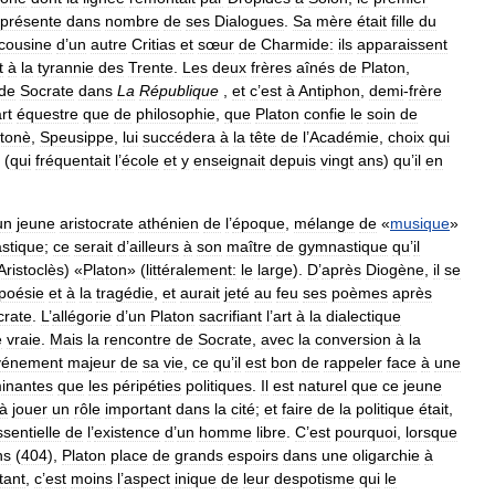
présente
dans
nombre
de
ses
Dialogues
.
Sa
mère
était
fille
du
cousine
d
’
un
autre
Critias
et
sœur
de
Charmide:
ils
apparaissent
t
à
la
tyrannie
des
Trente
.
Les
deux
frères
aînés
de
Platon
,
de
Socrate
dans
La
République
,
et
c
’
est
à
Antiphon
,
demi
-
frère
rt
équestre
que
de
philosophie
,
que
Platon
confie
le
soin
de
tonè
,
Speusippe
,
lui
succédera
à
la
tête
de
l
’
Académie
,
choix
qui
(
qui
fréquentait
l
’
école
et
y
enseignait
depuis
vingt
ans
)
qu
’
il
en
un
jeune
aristocrate
athénien
de
l
’
époque
,
mélange
de
«
musique
»
stique
;
ce
serait
d
’
ailleurs
à
son
maître
de
gymnastique
qu
’
il
Aristoclès
) «
Platon
» (
littéralement:
le
large
).
D
’
après
Diogène
,
il
se
poésie
et
à
la
tragédie
,
et
aurait
jeté
au
feu
ses
poèmes
après
crate
.
L
’
allégorie
d
’
un
Platon
sacrifiant
l
’
art
à
la
dialectique
e
vraie
.
Mais
la
rencontre
de
Socrate
,
avec
la
conversion
à
la
vénement
majeur
de
sa
vie
,
ce
qu
’
il
est
bon
de
rappeler
face
à
une
inantes
que
les
péripéties
politiques
.
Il
est
naturel
que
ce
jeune
à
jouer
un
rôle
important
dans
la
cité
;
et
faire
de
la
politique
était
,
ssentielle
de
l
’
existence
d
’
un
homme
libre
.
C
’
est
pourquoi
,
lorsque
ns
(
404
),
Platon
place
de
grands
espoirs
dans
une
oligarchie
à
tant
,
c
’
est
moins
l
’
aspect
inique
de
leur
despotisme
qui
le