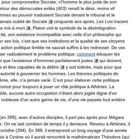
e
pour
compromettre
Socrate
, «
l
’
homme
le
plus
juste
de
son
etour
des
démocrates
exilés
(
403
)
renaît
le
désir
,
moins
vif
mmes
au
pouvoir
traduisent
Socrate
devant
le
tribunal
et
le
jamais
oublié
de
Socrate
漣
cinquante
ans
après
,
Les
Lois
tracent
te
mis
à
mort
漣
,
Platon
voit
le
symbole
de
la
désintégration
ité
,
son
existence
incompatible
avec
celle
d
’
un
philosophe
qui
er
ses
lois
,
c
’
est
que
ses
institutions
et
la
qualité
de
ses
citoyens
action
politique
limitée
ne
saurait
suffire
à
les
redresser
.
De
ces
ser
radicalement
le
problème
politique:
comment
éduquer
les
t
que
l
’
existence
d
’
hommes
parfaitement
justes
漣
qui
doivent
,
ce
et
être
capables
de
la
définir
漣
y
soit
tolérée
,
mais
pour
que
autorité
à
gouverner
les
hommes
.
Les
théories
politiques
de
lème
,
elle
,
n
’
a
jamais
varié
.
C
’
est
pour
élaborer
cette
politique
nonce
pour
toujours
à
jouer
un
rôle
politique
à
Athènes
.
La
able
,
aucune
autre
occupation
n
’
étant
alors
jugée
digne
d
’
un
noblesse
d
’
un
autre
genre
de
vie
,
d
’
une
vie
passée
tout
entière
(
en
399
);
avec
d
’
autres
disciples
,
il
part
peu
après
pour
Mégare
e
.
On
ne
sait
combien
de
temps
il
y
demeure
.
Revenu
à
Athènes
,
il
orinthe
(
394
).
En
388
,
il
entreprend
un
long
voyage
d
’
une
année
uis
à
Cyrène
où
il
aurait
rencontré
le
mathématicien
Théodore
(
qui