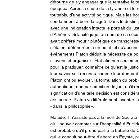
détourne
de
s
’
y
engager
que
la
tentative
fait
époque
».
Après
la
chute
de
la
tyrannie
et
le
r
toutefois
,
d
’
une
activité
politique
.
Mais
les
ho
condamnent
à
boire
la
ciguë
.
Dans
le
destin
avec
une
indignation
intacte
le
portrait
du
jus
d
’
Athènes
.
Si
la
cité
juge
,
au
nom
de
sa
sécur
avait
préféré
mourir
plutôt
que
de
transgress
s
’
étaient
détériorées
à
un
point
tel
qu
’
aucune
événements
Platon
déduit
la
nécessité
de
po
citoyens
et
organiser
l
’
État
afin
non
seulemen
pour
la
pratiquer
,
connaître
ce
qu
’
est
la
justi
leur
savoir
soit
reconnu
comme
leur
donnant
Platon
ont
pu
évoluer
,
la
formulation
du
prob
authentique
,
non
par
ambition
déçue
,
qu
’
il
re
signification
d
’
une
telle
décision
est
considér
aristocrate
.
Platon
va
littéralement
inventer
la
«
dans
la
philosophie
».
Malade
,
il
n
’
assiste
pas
à
la
mort
de
Socrate
où
il
pouvait
compter
sur
l
’
hospitalité
d
’
Euclid
est
probable
qu
’
il
prend
part
à
la
bataille
de
C
qui
le
conduit
peut
-
être
d
’
abord
en
Égypte
,
p