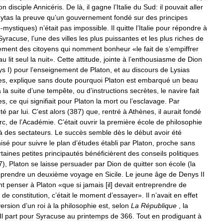
on
disciple
Annicéris
.
De
là
,
il
gagne
l
’
Italie
du
Sud:
il
pouvait
aller
ytas
la
preuve
qu
’
un
gouvernement
fondé
sur
des
principes
o
-
mystiques
)
n
’
était
pas
impossible
.
Il
quitte
l
’
Italie
pour
répondre
à
Syracuse
,
l
’
une
des
villes
les
plus
puissantes
et
les
plus
riches
de
ement
des
citoyens
qui
nomment
bonheur
«
le
fait
de
s
’
empiffrer
au
lit
seul
la
nuit
».
Cette
attitude
,
jointe
à
l
’
enthousiasme
de
Dion
ys
I
)
pour
l
’
enseignement
de
Platon
,
et
au
discours
de
Lysias
es
,
explique
sans
doute
pourquoi
Platon
est
embarqué
un
beau
à
la
suite
d
’
une
tempête
,
ou
d
’
instructions
secrètes
,
le
navire
fait
es
,
ce
qui
signifiait
pour
Platon
la
mort
ou
l
’
esclavage
.
Par
té
par
lui
.
C
’
est
alors
(
387
)
que
,
rentré
à
Athènes
,
il
aurait
fondé
rc
,
de
l
’
Académie
.
C
’
était
ouvrir
la
première
école
de
philosophie
à
des
sectateurs
.
Le
succès
semble
dès
le
début
avoir
été
nisé
pour
suivre
le
plan
d
’
études
établi
par
Platon
,
proche
sans
rtaines
petites
principautés
bénéficièrent
des
conseils
politiques
7
),
Platon
se
laisse
persuader
par
Dion
de
quitter
son
école
(
la
eprendre
un
deuxième
voyage
en
Sicile
.
Le
jeune
âge
de
Denys
II
nt
penser
à
Platon
«
que
si
jamais
[
il
]
devait
entreprendre
de
de
constitution
,
c
’
était
le
moment
d
’
essayer
».
Il
n
’
avait
en
effet
ersion
d
’
un
roi
à
la
philosophie
est
,
selon
La
République
,
la
Il
part
pour
Syracuse
au
printemps
de
366
.
Tout
en
prodiguant
à