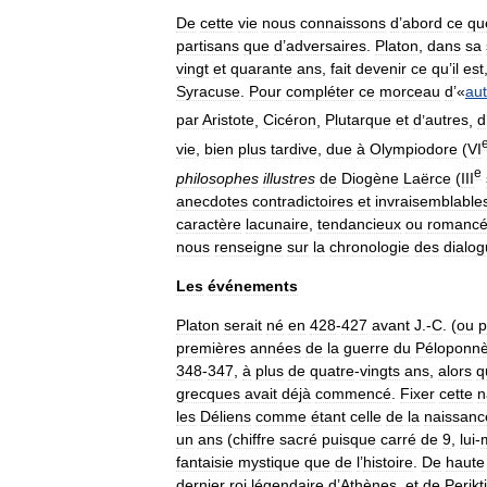
De
cette
vie
nous
connaissons
d
’
abord
ce
qu
partisans
que
d
’
adversaires
.
Platon
,
dans
sa
vingt
et
quarante
ans
,
fait
devenir
ce
qu
’
il
est
Syracuse
.
Pour
compléter
ce
morceau
d
’«
au
par
Aristote
,
Cicéron
,
Plutarque
et
d
’
autres
,
d
vie
,
bien
plus
tardive
,
due
à
Olympiodore
(
VI
e
philosophes
illustres
de
Diogène
Laërce
(
III
anecdotes
contradictoires
et
invraisemblable
caractère
lacunaire
,
tendancieux
ou
romanc
nous
renseigne
sur
la
chronologie
des
dialo
Les
événements
Platon
serait
né
en
428
-
427
avant
J
.-
C
. (
ou
p
premières
années
de
la
guerre
du
Péloponn
348
-
347
,
à
plus
de
quatre
-
vingts
ans
,
alors
q
grecques
avait
déjà
commencé
.
Fixer
cette
n
les
Déliens
comme
étant
celle
de
la
naissanc
un
ans
(
chiffre
sacré
puisque
carré
de
9
,
lui
-
fantaisie
mystique
que
de
l
’
histoire
.
De
haute
dernier
roi
légendaire
d
’
Athènes
,
et
de
Perikt