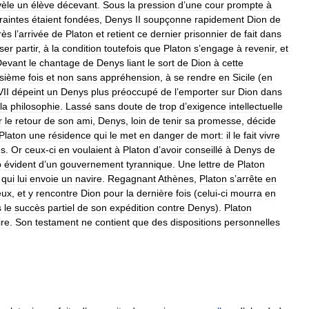
vèle
un
élève
décevant
.
Sous
la
pression
d
’
une
cour
prompte
à
raintes
étaient
fondées
,
Denys
II
soupçonne
rapidement
Dion
de
rès
l
’
arrivée
de
Platon
et
retient
ce
dernier
prisonnier
de
fait
dans
sser
partir
,
à
la
condition
toutefois
que
Platon
s
’
engage
à
revenir
,
et
Devant
le
chantage
de
Denys
liant
le
sort
de
Dion
à
cette
isième
fois
et
non
sans
appréhension
,
à
se
rendre
en
Sicile
(
en
VII
dépeint
un
Denys
plus
préoccupé
de
l
’
emporter
sur
Dion
dans
la
philosophie
.
Lassé
sans
doute
de
trop
d
’
exigence
intellectuelle
r
le
retour
de
son
ami
,
Denys
,
loin
de
tenir
sa
promesse
,
décide
Platon
une
résidence
qui
le
met
en
danger
de
mort:
il
le
fait
vivre
es
.
Or
ceux
-
ci
en
voulaient
à
Platon
d
’
avoir
conseillé
à
Denys
de
p
évident
d
’
un
gouvernement
tyrannique
.
Une
lettre
de
Platon
,
qui
lui
envoie
un
navire
.
Regagnant
Athènes
,
Platon
s
’
arrête
en
eux
,
et
y
rencontre
Dion
pour
la
dernière
fois
(
celui
-
ci
mourra
en
s
le
succès
partiel
de
son
expédition
contre
Denys
).
Platon
ire
.
Son
testament
ne
contient
que
des
dispositions
personnelles