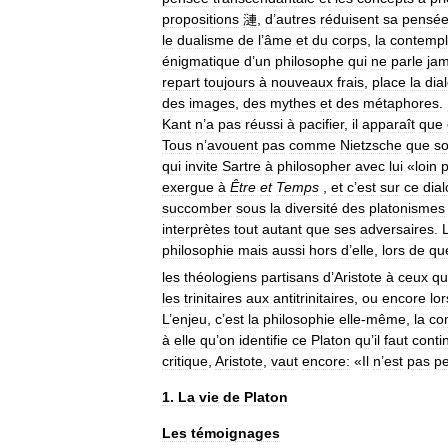
propositions
漣
,
d
’
autres
réduisent
sa
pensé
le
dualisme
de
l
’
âme
et
du
corps
,
la
contempl
énigmatique
d
’
un
philosophe
qui
ne
parle
jam
repart
toujours
à
nouveaux
frais
,
place
la
dia
des
images
,
des
mythes
et
des
métaphores
.
Kant
n
’
a
pas
réussi
à
pacifier
,
il
apparaît
que
Tous
n
’
avouent
pas
comme
Nietzsche
que
s
qui
invite
Sartre
à
philosopher
avec
lui
«
loin
p
exergue
à
Être
et
Temps
,
et
c
’
est
sur
ce
dia
succomber
sous
la
diversité
des
platonismes
interprètes
tout
autant
que
ses
adversaires
.
philosophie
mais
aussi
hors
d
’
elle
,
lors
de
qu
les
théologiens
partisans
d
’
Aristote
à
ceux
qu
les
trinitaires
aux
antitrinitaires
,
ou
encore
lor
L
’
enjeu
,
c
’
est
la
philosophie
elle
-
même
,
la
co
à
elle
qu
’
on
identifie
ce
Platon
qu
’
il
faut
conti
critique
,
Aristote
,
vaut
encore:
«
Il
n
’
est
pas
p
1
.
La
vie
de
Platon
Les
témoignages